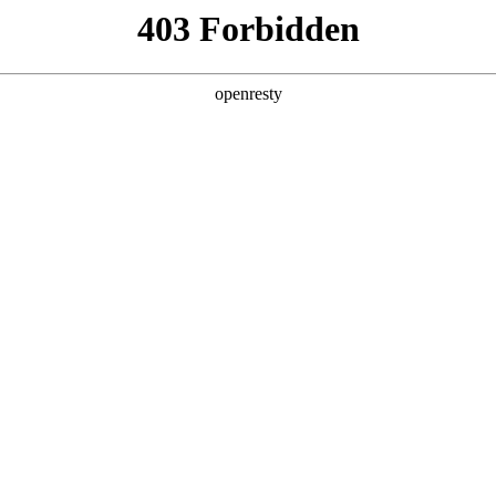
亚洲
丹 科威特 黎巴嫩 孟加拉国 马来西亚 尼泊尔 卡塔尔 沙特阿拉伯 叙利亚 泰
欧洲